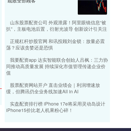
疏散全部顾客
山东股票配资公司 外观泄露！阿里眼镜信息“被
扒”，主板电池后置，衍射光波导 创新设计引关注
正规杠杆炒股官网 和讯投顾刘金锁：放量必震
荡？应该贪婪还是恐惧
我要配资app 达实智能联合创始人吕枫：三力协
同推动高质量发展 持续深化市值管理传递企业价
值
股票配资网站开户 直击业绩会｜利润增速放
缓，但腾讯仍全业务线加速All in AI
实盘配资排行榜 iPhone 17e将采用灵动岛设计
iPhone15价比老人机果粉心碎！