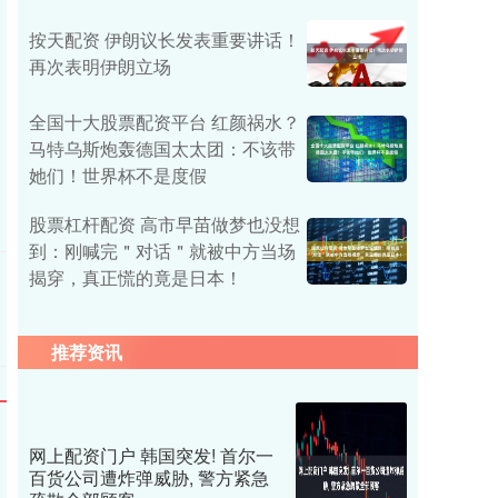
按天配资 伊朗议长发表重要讲话！
再次表明伊朗立场
全国十大股票配资平台 红颜祸水？
马特乌斯炮轰德国太太团：不该带
她们！世界杯不是度假
股票杠杆配资 高市早苗做梦也没想
到：刚喊完＂对话＂就被中方当场
揭穿，真正慌的竟是日本！
推荐资讯
网上配资门户 韩国突发! 首尔一
百货公司遭炸弹威胁, 警方紧急