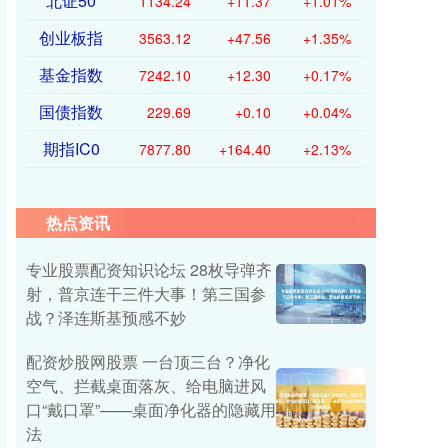
北证50
1134.24
+11.37
+1.01%
创业板指
3563.12
+47.56
+1.35%
基金指数
7242.10
+12.30
+0.17%
国债指数
229.69
+0.10
+0.04%
期指IC0
7877.80
+164.40
+2.13%
热点资讯
专业股票配资知识论坛 28枚导弹齐
射，普京连干三件大事！第三国参
战？泽连斯基预感不妙
配资炒股网股票 一台顶三台？净化
空气、拦截桌面落灰、给电脑进风
口“戴口罩”——桌面净化器的隐藏用
法